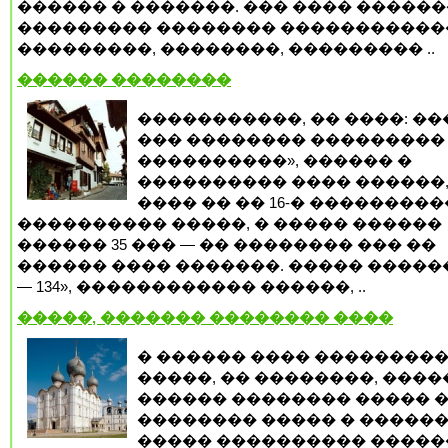
������ � �������. ��� ���� ������
��������� �������� �����������
���������, ��������, ��������� ..
������ ��������
�����������, �� ����: �
��� �������� ��������� 
����������», ������ �
���������� ���� ������,
���� �� �� 16-� ��������
���������� �����, � ����� ������
������ 35 ��� — �� �������� ��� ��
������ ���� �������. ����� �����
— 134», ������������ ������, ..
�����, ������� �������� ����
� ������ ���� ���������
�����, �� ��������, ����
������ �������� ����� 
�������� ����� � �����
����� ���������� ����