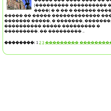
(��������� ���������� ��
����) � � �� � ������ ���
����� �� ����� ������������� ��
������� �����, � �������, �������
���������� ����� ��������� �
���������. �� ��������� ..
��������:
1
2
3
���������
��������