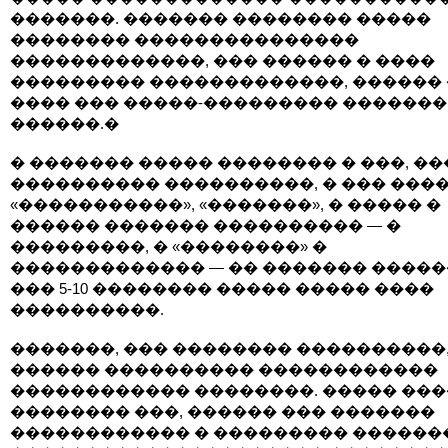
�������. ������� �������� �����
�������� ���������������
�������������, ��� ������ � ����
��������� �������������, ������ 
���� ��� �����-��������� �������
������.�
� ������� ����� �������� � ���, ��
���������� ����������, � ��� ����
«�����������», «�������», � ����� �
������ ������� ���������� — �
���������, � «��������» �
������������� — �� ������� ������
��� 5-10 �������� ����� ����� ����
����������.
�������, ��� �������� ����������,
������ ���������� ������������
������������ ��������. ����� ����
�������� ���, ������ ��� �������
������������ � ��������� ������