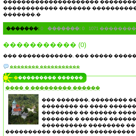
��������������������� ��������
������������ ������� ���������
�������.�
�������:
0
�������:
0
1071 ��������
����������� (0)
��� ������������. ��� ����� �����
�������� �����������
���������� ������
���� � ��������� ������
��� �������, �������� �
�������� �� ���� ������
�������� �� ������ ����
������� � ������ ������
���������� �������� ��
���������� �������� ����������