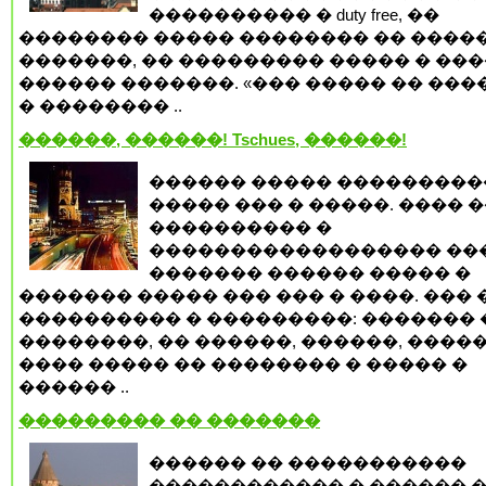
���������� � duty free, ��
�������� ����� �������� �� ����
�������, �� ��������� ����� � ���
������ �������. «��� ����� �� ���
� �������� ..
������, ������! Tschues, ������!
������ ����� ���������
����� ��� � �����. ���� 
���������� �
������������������ ���
������� ������ ����� �
������� ����� ��� ��� � ����. ��� 
���������� � ���������: ������� 
��������, �� ������, ������, �����
���� ����� �� �������� � ����� �
������ ..
��������� �� �������
������ �� �����������
������������ � ������ �