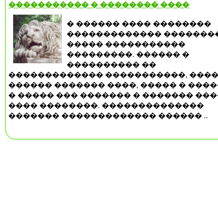
����������� � �������� ����
� ������ ���� ��������
������������� �������
����� �����������
���������. ������ �
���������� ��
������������� �����������, ����
������ ������� ����, ����� � ���
� ����� ��� ������� � ������� ���
���� ��������. ��������������
������� ������������� ������ ..