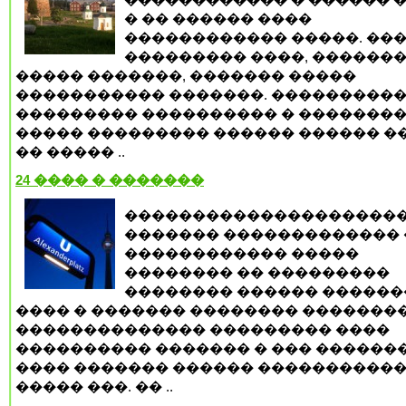
� �� ������ ����
������������ �����. ��
��������� ����, �������
����� �������, ������� �����
����������� �������. ���������
��������� ���������� � �������
����� ��������� ������ ������ ���
�� ����� ..
24 ���� � �������
��������������������
������� ������������� 
������������ �����
�������� �� ���������
�������� ������ ������
���� � ������� �������� ��������
�������������� ��������� ����
���������� ������� � ��� ������
���� ������� ������ �����������
����� ���. �� ..