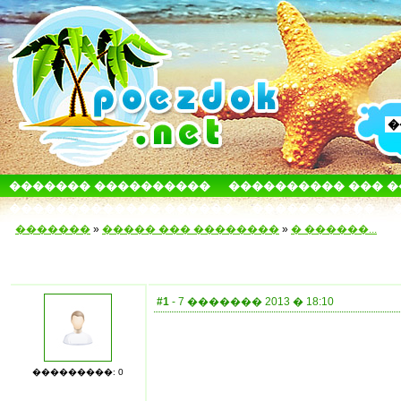
������� ����������
���������� ��� 
������������� ������
����� � ����
�������
»
����� ��� ��������
»
� ������...
#1
- 7 ������� 2013 � 18:10
���������: 0