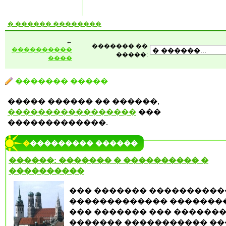
� ������ ��������
←
������� ��
����������
�����:
����
������� �����
����� ������ �� ������,
�����������������
���
�������������.
���������� ������
������: ������� � ���������� �
����������
��� ������� ����������
������������� �������
��� ������� ��� �������
������� ����������� ��