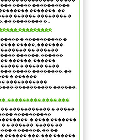
����� ���������. �� ���
��� ����� ����������
�������� �������. ��
��� ������ �������� �
 �� �������� � ..
����� ���������
����� � ���������� �
���� �����, �������
������� �� ������
���� ������, ������
�� ������, ������
����� � ����� ����
��� ����� ��������. ��
�� � ������
�� �����������
����-���������� ������,
��. ��������� ���� ���
�� ����������� � �����.
���� ����������
��������. � ���� �������
� � ������, ����� ��
��� � ������. �� ��
 ������ ���. ��� ������