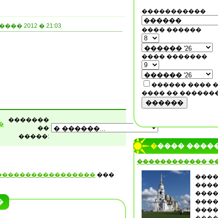
�����������
���� 2012 � 21:03
���� ������
���� �������
������ ���� 
���� �� ������
������
�������
�
��
�����:
����� ����
������������ �
�����������������
���
����
����
����
�
����
����