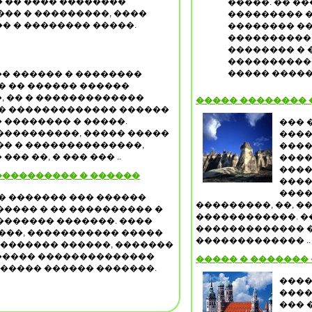
 �� ���� ��������
�����. �� �
�� � ���������, ����
��������� �
� � �������� �����.
�������� ��
���������� 
�������� � 
����������
����� �����
� ������ � ��������
� �� ������ ������
, �� � �������������
����� �������� 
�� ������������� ������
 �������� � �����.
��� 
����������, ����� �����
����
�� � ��������������,
����
�� ��, � ��� ��� ..
����
���
���������� � ������
����
����
� ������� ��� ������
���������, ��, �
���� � �� ���������� �
������������. 
������� �������. ����
������������� �
���, ����������� �����
������������� ..
�������� ������, �������
������ ��������������
����� � �������
������ ������ �������.
����
����
��� 