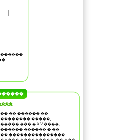
�������
��
������
����
�� �� ������ ��
�������� �����,
����� ��� � XIV ����,
������ ������ � ��
�� ���������������