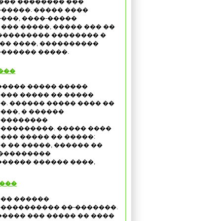
���� �������� ���
�����. ����� ����
���, ����-�����
��� �����, ����� ��� ��
��������� �������� �
�� ����, ����������
������ �����.
���
����� ����� �����
��� ����� �� �����
�. ������ ����� ���� ��
���, � ������
���������
���������. ����� ����
��� ����� �� �����:
�� �� �����, ������ ��
����������
����� ������ ����,
 ���
�� ������
���������� ��-�������.
����� ��� ����� �� ����