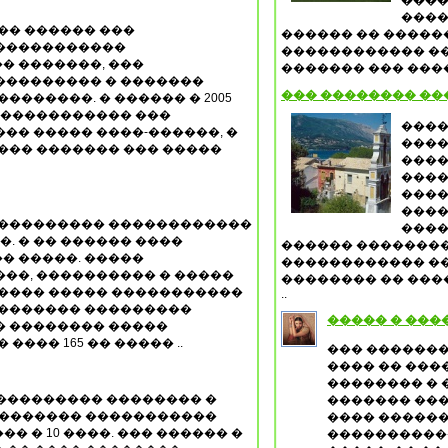
����
����
�� ������ ���
������ �� �����
�����������
������������ ��
� �������, ���
������� ��� ����,
��������� � �������
��� �������� ��
�������. � ������ � 2005
������������ ���
����
�� ����� ����-������, �
����
��� ������� ��� �����
����
����
����
����
���������� ������������
����
�. � �� ������ ����
������ ��������
� �����. �����
������������ �
��, ���������� � �����
�������� �� ���
����� ����� �����������
..
�������� ���������
����� � ���
� �������� �����
��� 165 �� ����� ..
��� �������
���� �� ���
�������� � 
��������� �������� �
������� ��� 
 ������� �����������
���� ������
 � 10 ����. ��� ������ �
�����������