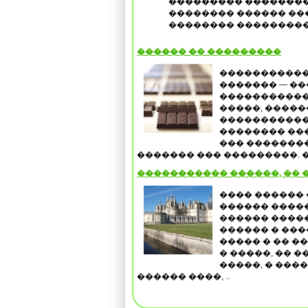
��������� ��������
�������� ������ ���
�������� ���������
������ �� ���������
�����������
������� — ��
�����������
�����, ����
�����������
�������� ��
��� �������
������� ��� ���������. � �
����������� ������, �� 
���� ������ 
������ �����
������ ����
������ � ���
����� � �� �
� �����, �� 
�����, � ���
������ ����, ..