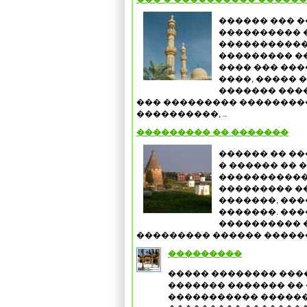
������ ��� �
���������� 
�����������
��������� �
���� ��� ����
����, ����� 
������� ����
��� ��������� ��������
����������, ..
��������� �� �������
������ �� �
� ������ �� �
�����������
��������� ��
�������, ��
�������. ��
���������� 
��������� ������ ������ �
���������
����� �������� ���
������� ������� ��
����������� ��������