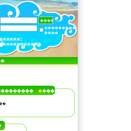
���������
����
������?
������������
��
���������
�����
��.
�