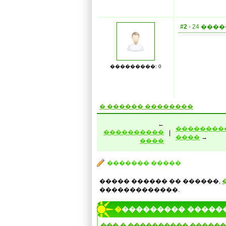
#2
- 24 ����
���������: 0
� ������ ��������
←
��������
����������
|
����
→
����
������� �����
����� ������ �� ������,
�������������.
���������� �����
��� � ���������� ������