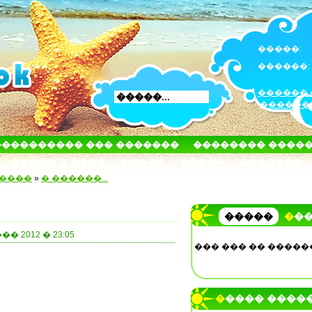
�����:
������:
������ 
������
���������� ��� �������
�������� ����
����� � ����
�����
�����
�������
�����
»
� ������...
�����
��
� 2012 � 23:05
��� ��� �� �����
����� ����