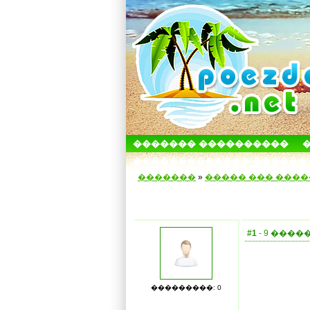
������� ����������
������������� ������
�������
»
����� ��� ���
#1
- 9 ������
���������: 0