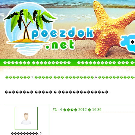
������� ����������
���������� ��� 
������������� ������
����� � ����
�������
»
����� ��� ��������
»
����������
�������� ����� � ��������������.
#1
- 4 ���� 2012 � 16:36
���������: 0