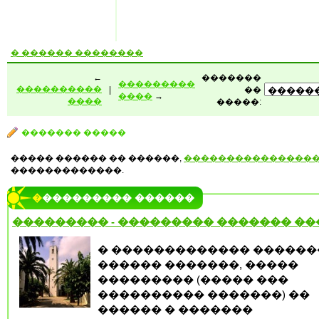
� ������ ��������
←
�������
���������
����������
|
��
����
→
����
�����:
������� �����
����� ������ �� ������,
���������������
�������������.
���������� ������
��������� - ��������� ������� �
� ������������� ������
������ �������, �����
��������� (����� ���
���������� �������) ��
������ � �������