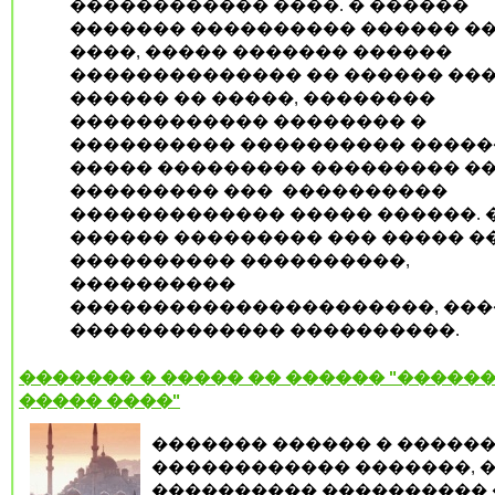
������������ ����. � ������
������� ���������� ������ �
����, ����� ������� ������
�������������� �� ������ ���
������ �� �����, ��������
������������ �������� �
���������� ���������� ������
����� ��������� ��������� �
��������� ���
����������
������������� ����� ������. 
������ ��������� ��� ����� �
���������� ����������,
����������
����������������������, ���
������������� ����������.
������� � ����� �� ������ "������
����� ����"
������� ������ � �����
������������ �������, 
���������� ���������� 