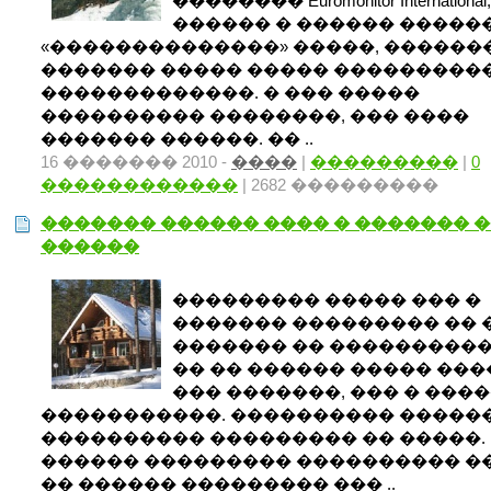
�������� Euromonitor International
������ � ������ �����
«��������������» �����, ������
������� ����� ����� ����������
�������������. � ��� �����
���������� ��������, ��� ����
������� ������. �� ..
16 ������� 2010 -
����
|
���������
|
0
������������
| 2682 ���������
������� ������ ���� � ������� 
������
��������� ����� ��� �
������� ��������� �� 
������� �� ���������� 30
�� �� ������ ����� ���
��� �������, ��� � ���
�����������. ���������� �����
���������� ��������� �� �����.
������ ��������� ���������� �
�� ������ ��������� ��� ..