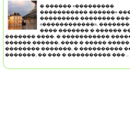
� ������ «���������
����������� ������» ��
��������� �������� ���
«������������», ������
���� ������� � ������ �
������� ����. � ����������� ���
������ ������, ���� � ����� �����
�������� �������, � ���������� �
�������, �� ��� � ���������� ��� ..