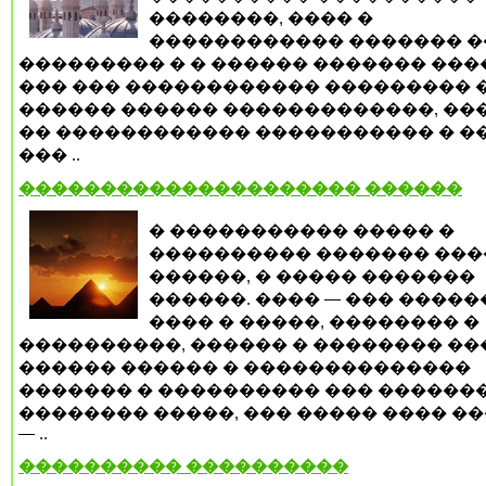
��������, ���� �
������������ ������� �
��������� � � ������ ������� ����
��� ��� ������������ ��������� �
������ ������ �������������, ��
�� ������������ ����������� � ��
��� ..
��������������������� ������
� ����������� ����� �
���������� ������� ����
������, � ����� �������
������. ���� — ��� ����
���� � �����, �������� �
����������, ������ � �������� ��
������ ������ � ��������������
������� � ���������� ��� �������
�������� �����, ��� ����� ���� �
— ..
���������� ����������