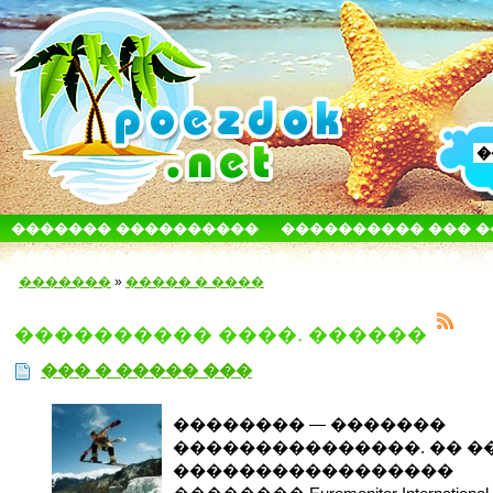
������� ����������
���������� ��� 
������������� ������
����� � ����
�������
»
����� � ����
���������� ����. ������
��� � ����� ���
�������� — �������
���������������. �� �
�����������������