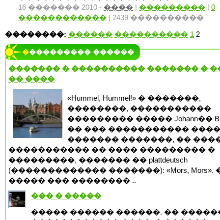
16 ������� 2010 -
����
|
���������
|
0
������������
| 2439 ����������
��������:
������
����������
1
2
���������� ������
������� � ���������� ������� � 
�� ����
«Hummel, Hummel!» � �������,
��������, �����������
��������� ����� Johann�� Be
�� ��� ����������� ���
������� �������, �� ���
����������� �� ���� ��������� �
���������, ������� �� plattdeutsch
(������������� �������): «Mors, Mors». 
����� ��� �������� ..
��� � �����
����� ������ ������. �� �����