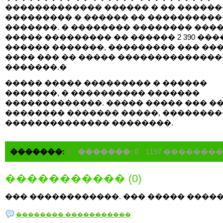
������������� ������ � �� �����
��������� � ������ �� ����������
�������. � �������� �������� ���
����� ��������� �� ������ 2 390 ���
������ �������, ��������� ��� ���
���� ��� �� ����� �������������
�������.�
����� ����� ��������� � ������
�������, � ���������� �������
�������������. ����� ����� ��� �
�������� ������� �����, �������
�������������� ��������.
�������:
0
�������:
0
1197 �������
����������� (0)
��� ������������. ��� ����� �����
�������� �����������