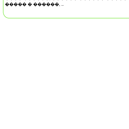
����� � ������, ..