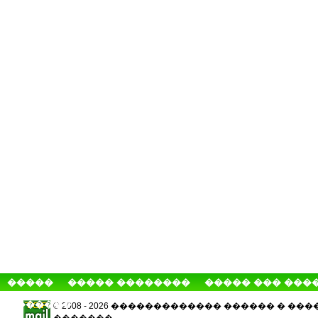
�����
����� ��������
����� ��� ���
�������
© 2008 - 2026 ������������� ������ � 