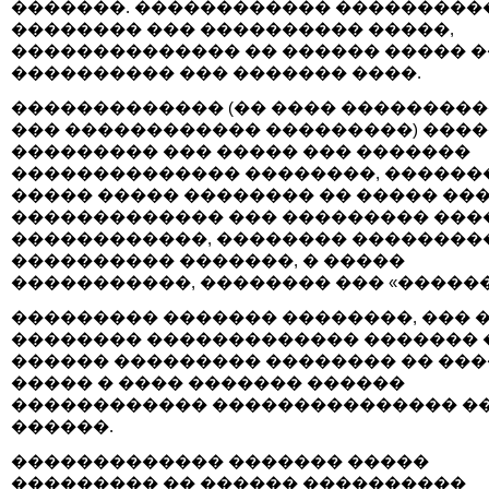
�������. ������������ ���������
�������� ��� ���������� �����,
�������������� �� ������ ����� 
���������� ��� ������� ����.
������������� (�� ���� ��������
��� ������������ ���������) ���
��������� ��� ����� ��� �������
�������������� ��������, ������
����� ����� �������� �� ����� ���
������������� ��� ��������� ���
������������, �������� ��������
���������� �������, � �����
�����������, �������� ��� «������
��������� ������� ��������, ��� 
�������� ������������� ������� 
������ ��������� �������� �� ���
����� � ���� ������� ������
������������ ��������������� �
������.
������������� ������� �����
��������� �� ������ ����������