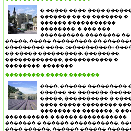
� ����� ���� ���� �����
������� �� �� ������� �
������ �����������
��������. � ��� ���
���������� �������� ��
�����, ����� ��������� �� ������
��������� ����. «����������» ���
�� ����� ����������: ��������,
�������������, ����������� �
��������. ������� ..
��������� ����� �������
����. ������ ��������� 
������ �� ������� ����
�����, ���������� � ���
���� ����� �������� ���
������� �� �������, � �
���������� � ����� �����������
������� � ������ �����������. �
���� ������, ������ ������ �����