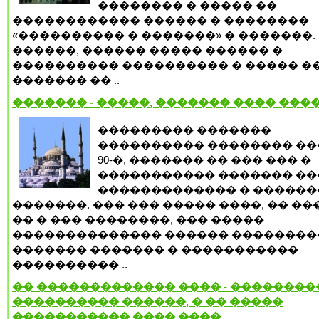
�������� � ����� ��
������������ ������ � ��������
«���������� � �������» � �������.
������, ������ ����� ������ �
���������� ���������� � ����� �
������� �� ..
������� - �����, ������� ���� ���
��������� �������
���������� �������� �
90-�, ������� �� ��� ��� �
����������� ������� �
������������� � ������
�������. ��� ��� ����� ����, �� �
�� � ��� ��������, ��� �����
�������������� ������ ��������
������� ������� � �����������
���������� ..
�� ������������� ���� - ��������
���������� ������, � �� �����
����������� ���� ����