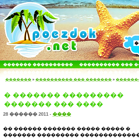
������� ����������
���������� ��� 
������������� ������
����� � ����
�������
»
���������� ��� �������
»
������
� ������� ���������
������� ��� ����
28 ������ 2011 -
����
�� ������ ������� ����� ����� �
������� ��������� ������������