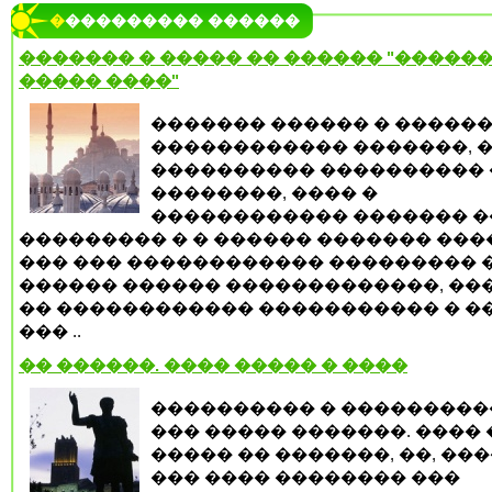
���������� ������
������� � ����� �� ������ "������
����� ����"
������� ������ � �����
������������ �������, 
���������� ���������� 
��������, ���� �
������������ ������� �
��������� � � ������ ������� ����
��� ��� ������������ ��������� �
������ ������ �������������, ��
�� ������������ ����������� � ��
��� ..
�� ������. ���� ����� � ����
���������� � ���������
��� ����� �������. ���� 
����� �� �������, ��, ���
��� ���� �������� ���