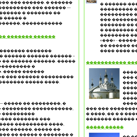
�� ��� ������. � ������
� ������-��
��������� ��� ������ —
��������� 
������ � ������� ��
��������� �
� ����� �
��� �������
������, �����������
������� �� 
� �������� 
�������� ��
�� ������� ������
«���» - ����
�� ������ �
�������� �������
���� ���� 
� ������ ������ ������ –
 �� ������ ������. �����
����������� ���
��������� �
. ����� ������
����
� ��� ������ ���������
��� 
������� ����� ����.
����
����
����
���
— ����� �� ��������, �
����
 �������� �����������,
��� ��� �������
 ���������
� ����, �� � � �
��� ������� ���
������� ������ �
���� ��������� ����,
����� �����
�� ������, ����� ��
��� �� ����� � ������� �
�� �