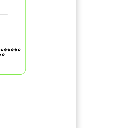
�������
��