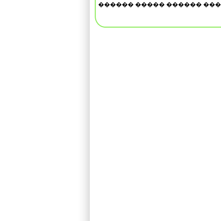
������ ����� ������ ����.