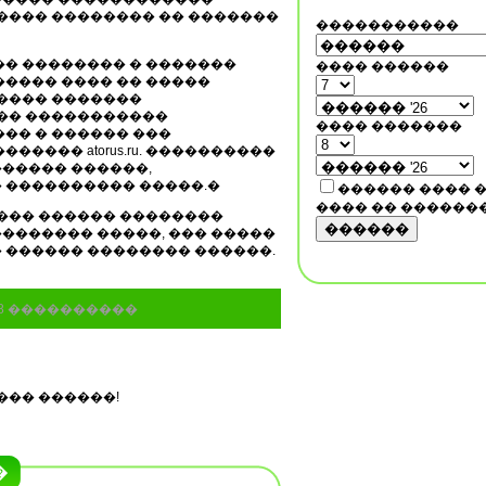
����� �������� �� �������
�����������
�� �������� � �������
���� ������
����� ���� �� �����
����� �������
��� �����������
���� �������
�� � ������ ���
���� atorus.ru. ����������
����� ������,
 ���������� �����.�
������ ���� 
���� �� ������
���� ������ ��������
������
������� �����, ��� �����
 ������ �������� ������.
98 ����������
��� ������!
�