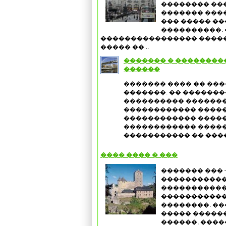
�������� ���
������� ���
��� ����� ��
����������. 
���������������� ����
����� �� ..
������� � ��������
������
������� ���� �� ��
�������. �� �������
���������� �������
������������ ����
������������ �����
������������ �����
����������� �� ���
���� ���� � ���
������� ��� 
�����������
�����������
�����������
��������. ��
����� ������
������, ����