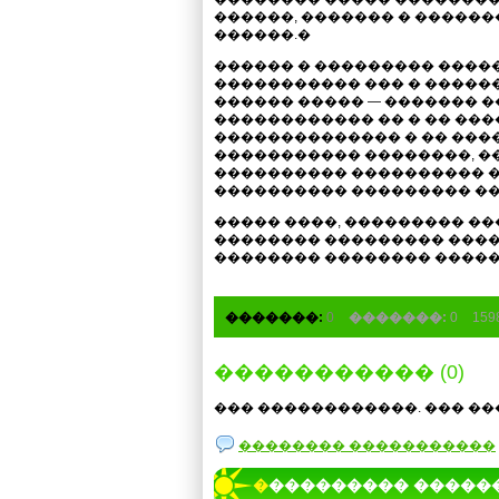
������, ������� � �����
������.�
������ � ��������� ����
����������� ��� � �����
������ ����� — ������� 
������������ �� � �� ��
�������������� � �� ����
����������� ��������, ����
���������� ���������� �
���������� ��������� ��
����� ����, ��������� �
�������� ��������� ����
�������� �������� �����
�������:
0
�������:
0
15
����������� (0)
��� ������������. ��� ��
�������� �����������
���������� �����