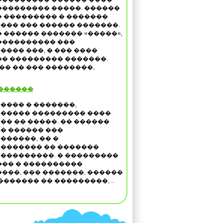
��������� �����. ������
� ��������� � �������
��� ��� ������ �������.
� ������ ������� «�����»,
���������� ���
���� ���, � ��� ����
� ��������� �������.
�� �� ��� ��������,
�������
���� � �������,
����� ��������� ����
�� �� �����. �� ������
� ������ ���
������, �� �
������� �� �������
���������. � ���������
�� � ����������
���, ��� �������, ������
������ �� ���������, ..