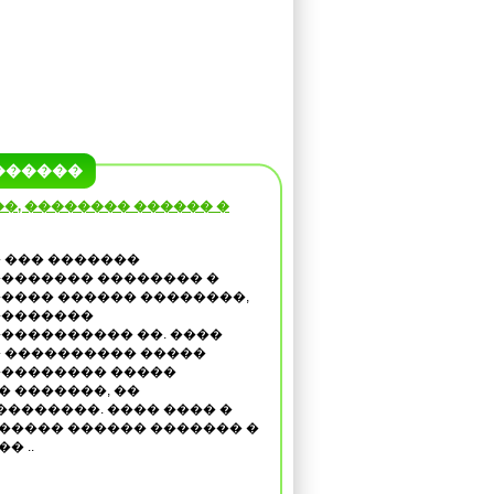
������
�, �������� ������ �
 ��� �������
������� �������� �
���� ������ ��������,
��������
���������� ��. ����
 ���������� �����
�������� �����
� �������, ��
��������. ���� ���� �
������ ������ ������� �
� ..