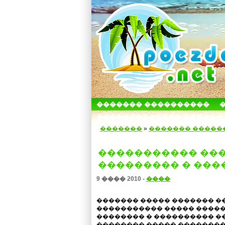
������� ����������
������������� ������
�������
»
������� �����
����������� ��
��������� � ���
9 ���� 2010 -
����
������� ����� ������� �
����������� ����� ����
�������� � ���������� ��
�������� ����� �������