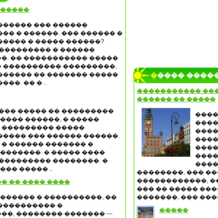
������
������ ��� ������
�� � ������. ��� ������ �
���� � ����� ������?
���������� � ������
�. �� ����������� �����
 ���������� ���������,
������ �� ������� �����
����� ����
�. �� � ..
����������� ���
������ �� �����
��� ����� �� ���������
����
����� ������, � �����
����
� ��������� �����
����
���� ��� ������ ������.
���
. � ������ ������� �
����
��������. � ����� ����
����
��������� ��������. �
����
�� ����� ..
��������, ��� ��
������������, �
� �� ���� ����
��� �� ����� ��
������� � ����������, ��
�������, ��� ����
���������� �
�����
��, �������� ������� —