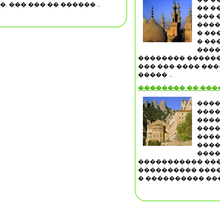
 ��� ��� �� ������ ..
�� �
��� 
����
� ��
� ��
����
�������� ������
��� ��� ���� ���
����� ..
�������� �� ��
����
����
����
����
����
����
����
����������� ���
���������� ����
� ���������� ���