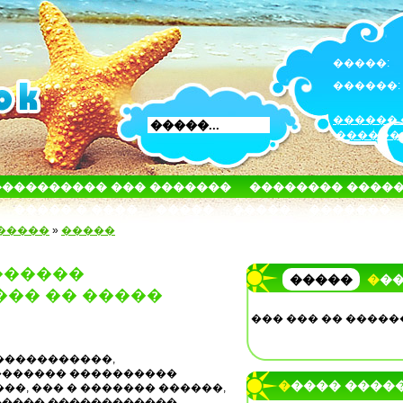
�����:
������:
������ 
������
���������� ��� �������
�������� ����
����� � ����
�����
�����
�������
�����
»
�����
������
�����
��
��� �� �����
��� ��� �� �����
�����������,
������� ����������
����� ����
��, ��� � ������� ������,
����� ������������