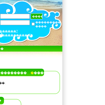
���������
����
������?
������������
��
���������
�����
��.
�