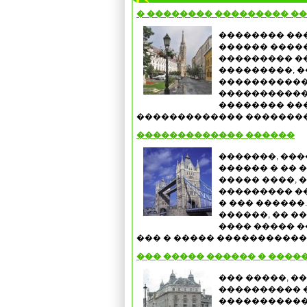
� �������� ��������� �
�������� ��
������ �����
��������� ��
���������, 
�����������
�����������
�������� ��
������������� ����������
������������� ������
�������, ���
������ � �� 
����� ����, 
��������� ��
� ��� ������
������, �� �
���� ����� �
��� � ����� ������������
��� ����� ������ � �����
��� �����, �
���������� 
�����������