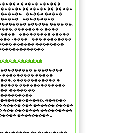
������ ����� ������
���������������� �����
������ – ����� �����.
����� – ���������
�������� ������ ���� ��,
����, ������� � ����
���� – ��������� �����
���� «����». ��� ��������
���� ������ ��������
��������������.
��� � �������
��������� � �������
� ��������� �����
���, ������������ �
����� �������������
��, ����� ��
����������
������������. ������,
� ����� ��� ������ �����
��� ��� ������� ���������
���� ��������� ..
��������� ������ ����