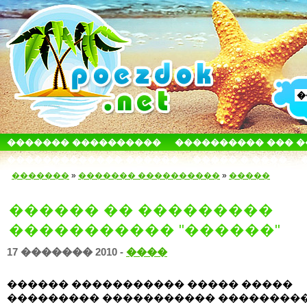
������� ����������
���������� ��� 
������������� ������
����� � ����
�������
»
������� ����������
»
�����
������ �� ���������
����������� "������"
17 ������� 2010 -
����
������ ����������� ����� �����
��������� ����������� ��������