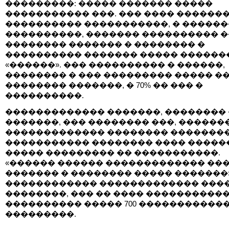
���������: ����� ������� �����
����������� ���. ��� ���� ������
���������� �����������, � �������
����������, ������� ���������� �
�������� ������� � �������� �
���������� ������� ����� ������
«������». ��� ���������� � ������,
�������� � ��� ��������� ����� �
�������� �������, � 70% �� ��� �
����������.
������������� �������, �������� 
�������, ��� �������� ���, ������
������������� �������� ��������
����������� �������� ���� �����
����� ��������� �� �����������.
«������ ������ ������������� ���
������� � �������� ����� �������»
������������ ������������� ����
��������, ��� �� ���� ����������
���������� ����� 700 �����������
���������.