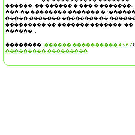
������, �� ������ � ��� � �������»,
���-�� �������� ������� � «������
����� ������� �������� �� �����
��������� �� ������� �������. ��
������ ..
��������:
������
����������
4
5
6
7
���������
���������