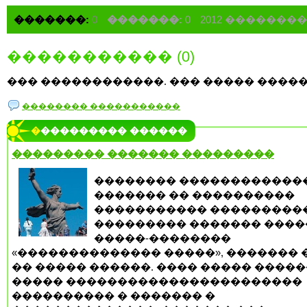
�������:
0
�������:
0
2012 �������
����������� (0)
��� ������������. ��� ����� �����
�������� �����������
���������� ������
��������� ������� ���������
�������� ������������
������� �� ����������
����������� ���������
��������� ������� ����
�����-��������
«�������������� �����», ������� 
�� ����� ������. ���� ����� �����
����� �����������������������
���������� � ������� �