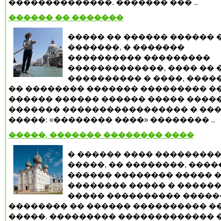
��������������. ������� ��� ..
������ �� �������
����� �� ������ ������ 
�������, � �������
���������� ���������
�������������, ���� �� 
���������� � ����, ����
�� �������� ������� ��������� �
������ ������ ������ ����� ����
������� ����������������� � ��
�����: «�������� ����» �������� ..
�����, ������� �������� ����
� ������ ���� ���������
�����, �� ��������, ����
������ �������� ����� 
�������� ����� � �����
����� ���������� ����
�������� �� ������ ���������� ��
�����. ��������� ������������� 