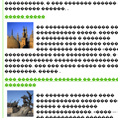
����������, � ��� ������� ������ 
��������� ������, ..
����� �����
�� ���������� ������ ��
���������� �����. �����
� ��������� � �������
������� ��� ������ ����
��� ������ ������� «����
������������ ��� �������� ���, �
���� �������� ������� ��������
�������. ��� ��� ���� ����� �� ��
��������, ����� ..
��� ��������� ������� �� ������
��������
�� ������ ������� ����
����������� ������� ��
����� � ���������
��������������. «���� —
�� ���������� �������