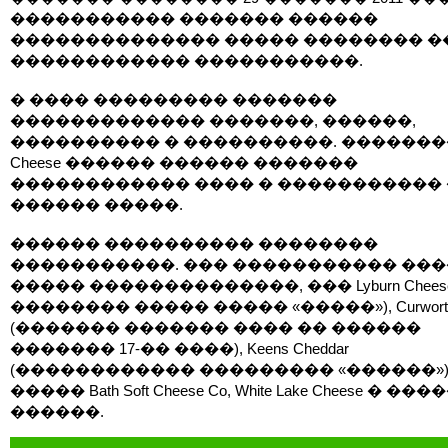
����������� ������� ������
�������������� ����� �������� �
������������ �����������.
� ���� ��������� �������
������������� �������, ������,
���������� � ����������. ��������
Cheese ������ ������ �������
������������ ���� � �����������
������ �����.
������ ���������� ��������
�����������. ��� ����������� ��
����� ��������������, ��� Lyburn Chees
�������� ����� ����� «�����»), Curworthy
(������� ������� ���� �� ������
������� 17-�� ����), Keens Cheddar
(������������ ��������� «������»),
����� Bath Soft Cheese Co, White Lake Cheese � ��
������.