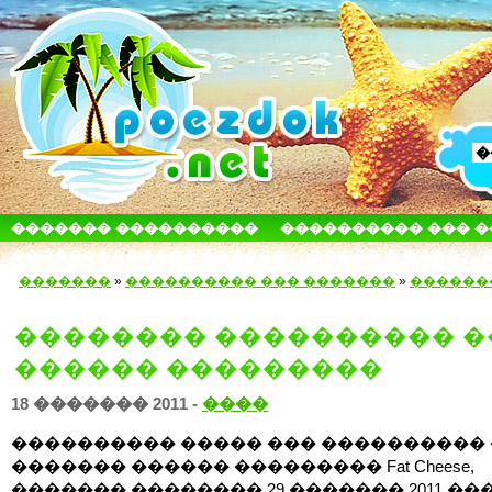
������� ����������
���������� ��� 
������������� ������
����� � ����
�������
»
���������� ��� �������
»
������
�������� ���������� �
������ ���������
18 ������� 2011 -
����
���������� ����� ��� ����������
������� ������ ��������� Fat Cheese,
������� �������� 29 ������� 2011 ���