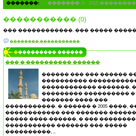
�������:
0
�������:
0
2015 �������
����������� (0)
��� ������������. ��� ����� �����
�������� �����������
���������� ������
��� � ���������� ������
������ ��� ��� ������ �
���������� ����������
������������ �������, 
��������� ���������� �
������� ���� ���
�����������. � ������ � 2005 ����, 
������������ ��� ������� �����
����� ����-������, � ��� �������
����������� ������� ��� �����
����������, ..