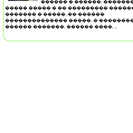
������ � ������, ������
����� ����� � �� ��������� ������
������� � �����, �� ������
�������������� �����, � �������
������ �������. ������ ����, ..